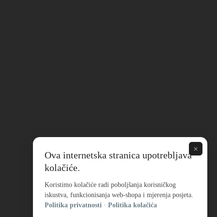
×
Ova internetska stranica upotrebljava
kolačiće.
Koristimo kolačiće radi poboljšanja korisničkog
iskustva, funkcionisanja web-shopa i mjerenja posjeta.
Politika privatnosti
·
Politika kolačića