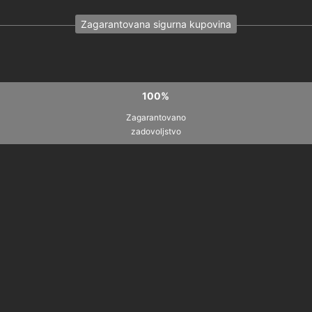
Zagarantovana sigurna kupovina
100%
Zagarantovano
zadovoljstvo