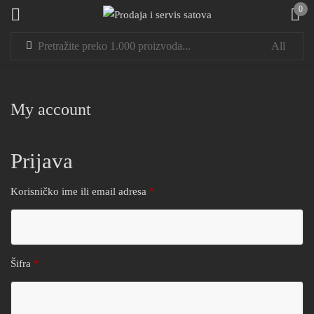
0
Sign in
My account
Prijava
Remember me
Lost password?
Korisničko ime ili email adresa
*
LOG IN
CREATE AN ACCOUNT
Šifra
*