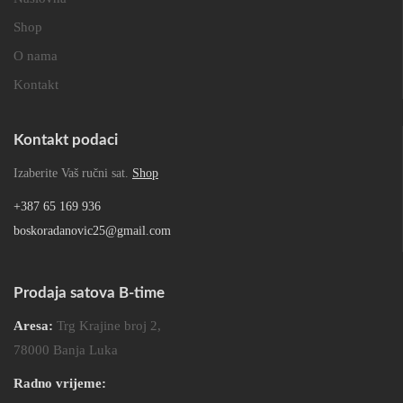
Shop
O nama
Kontakt
Kontakt podaci
Izaberite Vaš ručni sat.
Shop
+387 65 169 936
boskoradanovic25@gmail.com
Prodaja satova B-time
Aresa:
Trg Krajine broj 2,
78000 Banja Luka
Radno vrijeme: