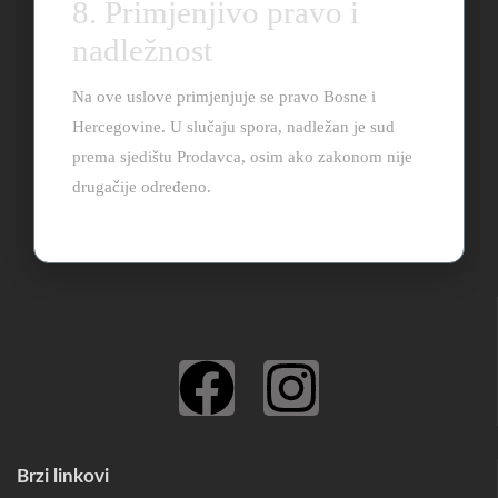
8. Primjenjivo pravo i
nadležnost
Na ove uslove primjenjuje se pravo Bosne i
Hercegovine. U slučaju spora, nadležan je sud
prema sjedištu Prodavca, osim ako zakonom nije
drugačije određeno.
Brzi linkovi