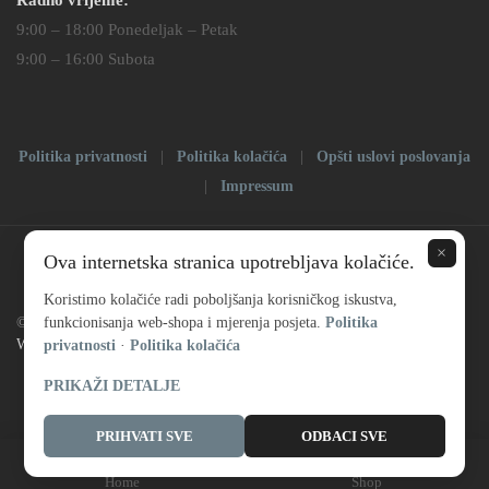
9:00 – 18:00 Ponedeljak – Petak
9:00 – 16:00 Subota
Politika privatnosti
|
Politika kolačića
|
Opšti uslovi poslovanja
|
Impressum
×
Ova internetska stranica upotrebljava kolačiće.
Koristimo kolačiće radi poboljšanja korisničkog iskustva,
© Copyright 2025 |
Prodaja satova
| All Rights Reserved | Powered by
funkcionisanja web-shopa i mjerenja posjeta.
Politika
Web dizajn – S
privatnosti
·
Politika kolačića
PRIKAŽI DETALJE
PRIHVATI SVE
ODBACI SVE
Home
Shop