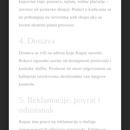
kupovine (npr. pouzeće, uplata, online plaćanje –
zavisno od postavke shopa). Podaci o karticama se
ne pohranjuju na serverima web shopa ako se
koristi eksterni platni procesor.
4. Dostava
Dostava se vrši na adresu koju Kupac navede.
Rokovi isporuke zavise od dostupnosti proizvoda i
kurirske službe. Prodavac ne snosi odgovornost za
kašnjenja uzrokovana okolnostima van njegove
kontrole.
5. Reklamacije, povrat i
odustanak
Kupac ima pravo na reklamaciju u slučaju
neispravnosti ili oštećenja proizvoda. Zahtjev se