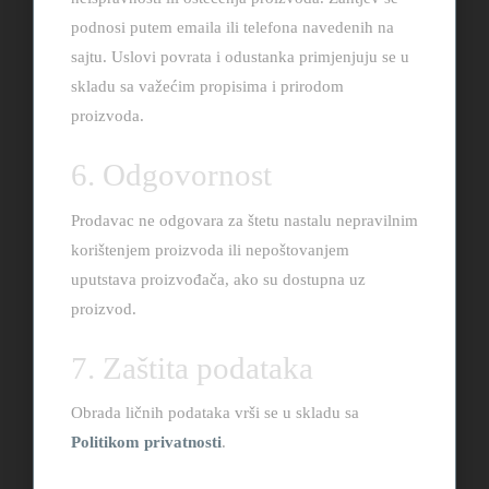
podnosi putem emaila ili telefona navedenih na
sajtu. Uslovi povrata i odustanka primjenjuju se u
skladu sa važećim propisima i prirodom
proizvoda.
6. Odgovornost
Prodavac ne odgovara za štetu nastalu nepravilnim
korištenjem proizvoda ili nepoštovanjem
uputstava proizvođača, ako su dostupna uz
proizvod.
7. Zaštita podataka
Obrada ličnih podataka vrši se u skladu sa
Politikom privatnosti
.