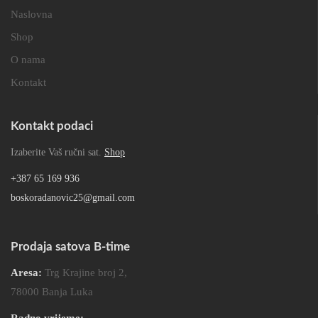
Naslovna
Shop
O nama
Kontakt
Kontakt podaci
Izaberite Vaš ručni sat.
Shop
+387 65 169 936
boskoradanovic25@gmail.com
Prodaja satova B-time
Aresa:
Trg Krajine broj 2,
78000 Banja Luka
Radno vrijeme: