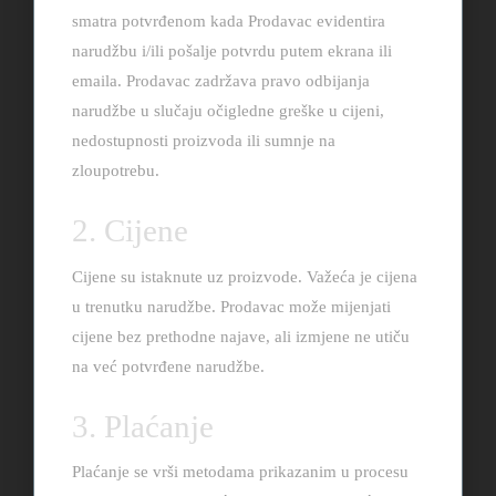
smatra potvrđenom kada Prodavac evidentira
narudžbu i/ili pošalje potvrdu putem ekrana ili
emaila. Prodavac zadržava pravo odbijanja
narudžbe u slučaju očigledne greške u cijeni,
nedostupnosti proizvoda ili sumnje na
zloupotrebu.
2. Cijene
Cijene su istaknute uz proizvode. Važeća je cijena
u trenutku narudžbe. Prodavac može mijenjati
cijene bez prethodne najave, ali izmjene ne utiču
na već potvrđene narudžbe.
3. Plaćanje
Plaćanje se vrši metodama prikazanim u procesu