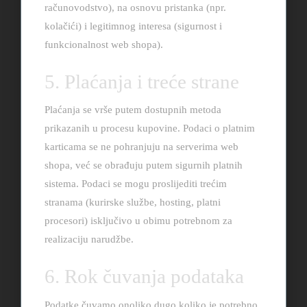
računovodstvo), na osnovu pristanka (npr.
kolačići) i legitimnog interesa (sigurnost i
funkcionalnost web shopa).
5. Plaćanja i treće strane
Plaćanja se vrše putem dostupnih metoda
prikazanih u procesu kupovine. Podaci o platnim
karticama se ne pohranjuju na serverima web
shopa, već se obrađuju putem sigurnih platnih
sistema. Podaci se mogu proslijediti trećim
stranama (kurirske službe, hosting, platni
procesori) isključivo u obimu potrebnom za
realizaciju narudžbe.
6. Rok čuvanja podataka
Podatke čuvamo onoliko dugo koliko je potrebno