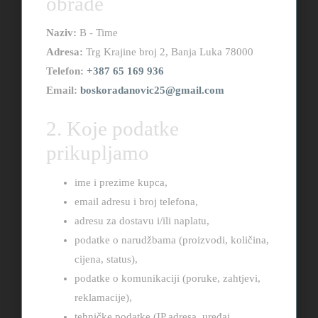
obrade
Naziv:
B - Time
Adresa:
Trg Krajine broj 2, Banja Luka 78000
Telefon:
+387 65 169 936
Email:
boskoradanovic25@gmail.com
2. Koje podatke
prikupljamo
ime i prezime kupca,
email adresu i broj telefona,
adresu za dostavu i/ili naplatu,
podatke o narudžbama (proizvodi, količina,
cijena, status),
podatke o komunikaciji (poruke, zahtjevi,
reklamacije),
tehničke podatke (IP adresa, uređaj,