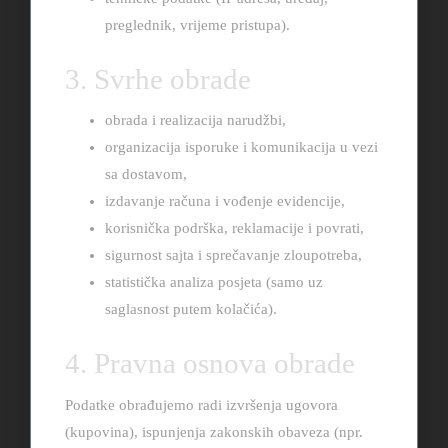
preglednik, vrijeme pristupa).
3. Svrhe obrade
obrada i realizacija narudžbi,
organizacija isporuke i komunikacija u vezi
sa dostavom,
izdavanje računa i vođenje evidencije,
korisnička podrška, reklamacije i povrati,
sigurnost sajta i sprečavanje zloupotreba,
statistička analiza posjeta (samo uz
saglasnost putem kolačića).
4. Pravna osnova obrade
Podatke obrađujemo radi izvršenja ugovora
(kupovina), ispunjenja zakonskih obaveza (npr.