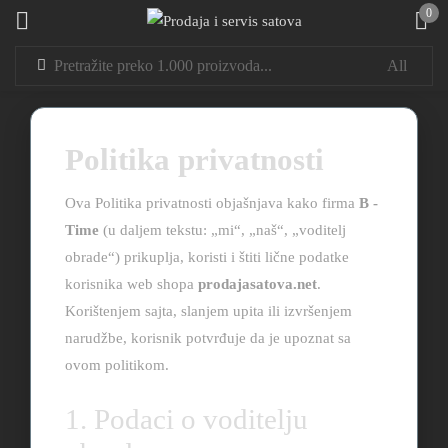
0
Sign in
Politika privatnosti
Ova Politika privatnosti objašnjava kako firma
B -
Time
(u daljem tekstu: „mi“, „naš“, „voditelj
Remember me
Lost password?
obrade“) prikuplja, koristi i štiti lične podatke
korisnika web shopa
prodajasatova.net
.
LOG IN
Korištenjem sajta, slanjem upita ili izvršenjem
narudžbe, korisnik potvrđuje da je upoznat sa
ovom politikom.
CREATE AN ACCOUNT
1. Podaci o voditelju