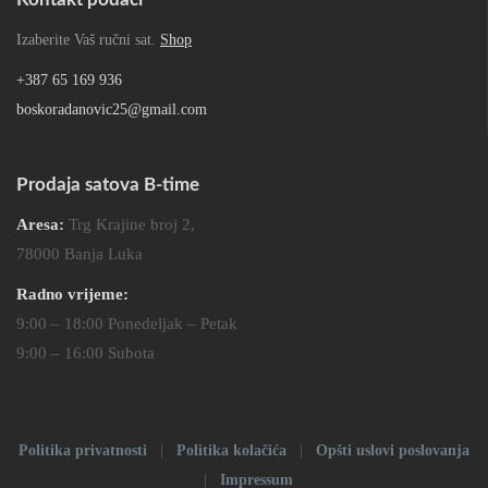
Izaberite Vaš ručni sat.
Shop
+387 65 169 936
boskoradanovic25@gmail.com
Prodaja satova B-time
Aresa:
Trg Krajine broj 2,
78000 Banja Luka
Radno vrijeme:
9:00 – 18:00 Ponedeljak – Petak
9:00 – 16:00 Subota
Politika privatnosti
|
Politika kolačića
|
Opšti uslovi poslovanja
|
Impressum