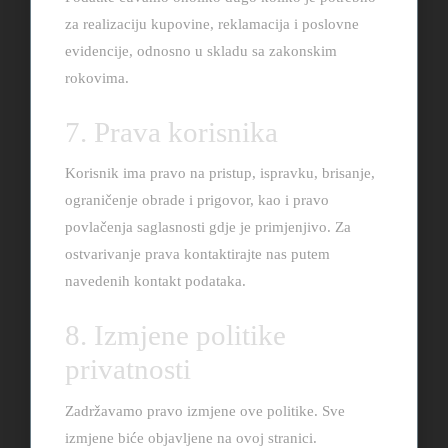
za realizaciju kupovine, reklamacija i poslovne
evidencije, odnosno u skladu sa zakonskim
rokovima.
7. Prava korisnika
Korisnik ima pravo na pristup, ispravku, brisanje,
ograničenje obrade i prigovor, kao i pravo
povlačenja saglasnosti gdje je primjenjivo. Za
ostvarivanje prava kontaktirajte nas putem
navedenih kontakt podataka.
8. Izmjene politike
privatnosti
Zadržavamo pravo izmjene ove politike. Sve
izmjene biće objavljene na ovoj stranici.