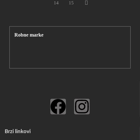
14
15
Robne marke
Brzi linkovi