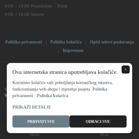
9:00 – 18:00 Ponedeljak – Petak
9:00 – 16:00 Subota
Politika privatnosti
|
Politika kolačića
|
Opšti uslovi poslovanja
|
Impressum
×
Ova internetska stranica upotrebljava kolačiće.
Koristimo kolačiće radi poboljšanja korisničkog iskustva,
© Copyright 2025 |
funkcionisanja web-shopa i mjerenja posjeta.
Prodaja satova
| All Rights Reserved | Powered by
Politika
Web dizajn – S
privatnosti
·
Politika kolačića
PRIKAŽI DETALJE
PRIHVATI SVE
ODBACI SVE
Home
Shop