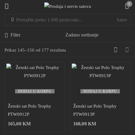
0
Sign in
Filter
Prikaz 145–156 od 177 rezultata
Remember me
Lost password?
LOG IN
DODAJ U KORPU
DODAJ U KORPU
Ženski sat Polo Trophy
Ženski sat Polo Trophy
CREATE AN ACCOUNT
PTW0912P
PTW0913P
165,00
KM
168,00
KM