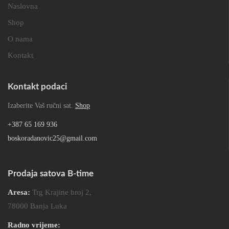
Naslovna
Shop
O nama
Kontakt
Kontakt podaci
Izaberite Vaš ručni sat.
Shop
+387 65 169 936
boskoradanovic25@gmail.com
Prodaja satova B-time
Aresa:
Trg Krajine broj 2,
78000 Banja Luka
Radno vrijeme: