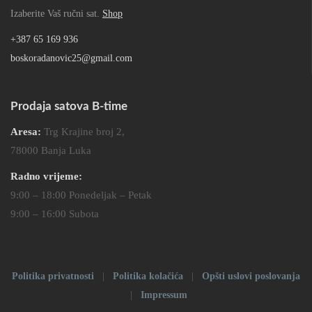
Izaberite Vaš ručni sat.
Shop
+387 65 169 936
boskoradanovic25@gmail.com
Prodaja satova B-time
Aresa:
Trg Krajine broj 2,
78000 Banja Luka
Radno vrijeme:
9:00 – 18:00 Ponedeljak – Petak
9:00 – 16:00 Subota
Politika privatnosti
|
Politika kolačića
|
Opšti uslovi poslovanja
|
Impressum