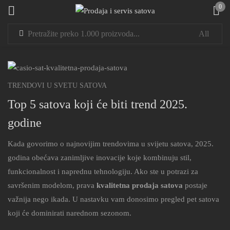
0
Sign in
TRENDOVI U SVETU SATOVA
Top 5 satova koji će biti trend 2025.
godine
Remember me
Lost password?
Kada govorimo o najnovijim trendovima u svijetu satova, 2025.
LOG IN
godina obećava zanimljive inovacije koje kombinuju stil,
funkcionalnost i naprednu tehnologiju. Ako ste u potrazi za
savršenim modelom, prava
kvalitetna prodaja satova
postaje
CREATE AN ACCOUNT
važnija nego ikada. U nastavku vam donosimo pregled pet satova
koji će dominirati narednom sezonom.