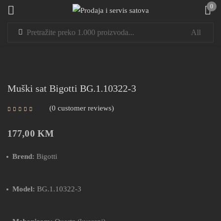
0
Sign in
Muški sat Bigotti BG.1.10322-3
0
customer reviews
Remember me
Lost password?
177,00
KM
LOG IN
Brend:
Bigotti
CREATE AN ACCOUNT
Model:
BG.1.10322-3