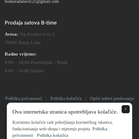
boskoradanovic25@gmail.com
Prodaja satova B-time
Aresa:
Trg Krajine broj 2,
78000 Banja Luka
Radno vrijeme:
9:00 – 18:00 Ponedeljak – Petak
9:00 – 16:00 Subota
Politika privatnosti
|
Politika kolačića
|
Opšti uslovi poslovanja
|
Impressum
×
Ova internetska stranica upotrebljava kolačiće.
Koristimo kolačiće radi poboljšanja korisničkog iskustva,
funkcionisanja web-shopa i mjerenja posjeta.
Politika
privatnosti
·
Politika kolačića