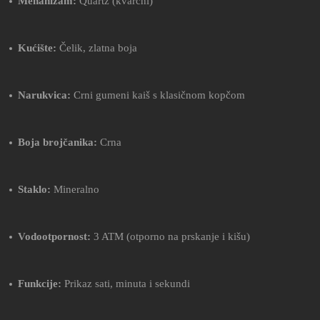
Mehanizam:
Quartz (kvarcni)
Kućište:
Čelik, zlatna boja
Narukvica:
Crni gumeni kaiš s klasičnom kopčom
Boja brojčanika:
Crna
Staklo:
Mineralno
Vodootpornost:
3 ATM (otporno na prskanje i kišu)
Funkcije:
Prikaz sati, minuta i sekundi