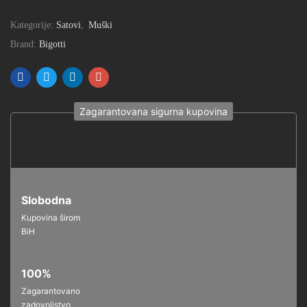
Kategorije:
Satovi
,
Muški
Brand:
Bigotti
Zagarantovana sigurna kupovina
Slobodna
Kupovina širom
BiH
100%
Zagarantovano
zadovoljstvo