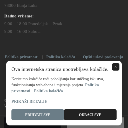
78000 Banja Luka
Radno vrijeme:
9:00 – 18:00 Ponedeljak – Petak
9:00 – 16:00 Subota
Politika privatnosti
|
Politika kolačića
|
Opšti uslovi poslovanja
|
Impressum
×
Ova internetska stranica upotrebljava kolačiće.
Koristimo kolačiće radi poboljšanja korisničkog iskustva,
funkcionisanja web-shopa i mjerenja posjeta.
Politika
privatnosti
·
Politika kolačića
© Copyright 2025 |
Prodaja satova
| All Rights Reserved | Powered by
PRIKAŽI DETALJE
Web dizajn – S
PRIHVATI SVE
ODBACI SVE
ADD TO CART
BUY NOW