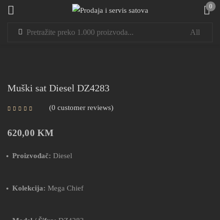
0
Sign in
Muški sat Diesel DZ4283
0
customer reviews
Remember me
Lost password?
620,00
KM
LOG IN
Proizvođač:
Diesel
CREATE AN ACCOUNT
Kolekcija:
Mega Chief