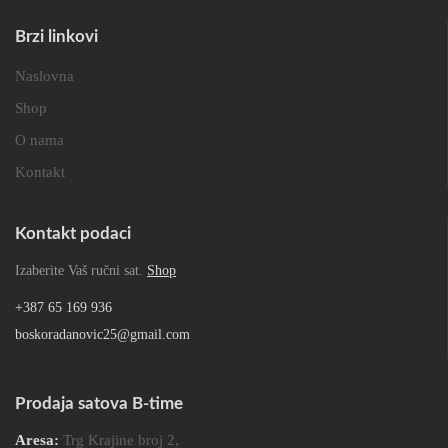
Brzi linkovi
Naslovna
Shop
O nama
Kontakt
Kontakt podaci
Izaberite Vaš ručni sat.
Shop
+387 65 169 936
boskoradanovic25@gmail.com
Prodaja satova B-time
Aresa:
Trg Krajine broj 2,