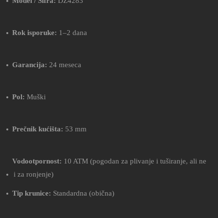
Model / Šifra:
DZ4283
Rok isporuke:
1–2 dana
Garancija:
24 meseca
Pol:
Muški
Prečnik kućišta:
53 mm
Vodootpornost:
10 ATM (pogodan za plivanje i tuširanje, ali ne
i za ronjenje)
Tip krunice:
Standardna (obična)