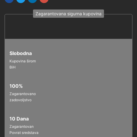
Zagarantovana sigurna kupovina
Slobodna
Kupovina širom
BiH
100%
Zagarantovano
zadovoljstvo
10 Dana
Zagarantovan
Povrat sredstava