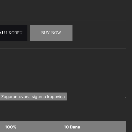
J U KORPU
BUY NOW
Zagarantovana sigurna kupovina
100%
10 Dana