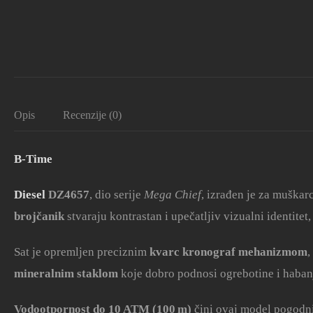
Opis
Recenzije (0)
B-Time
Diesel
DZ4657
, dio serije
Mega Chief
, izrađen je za muškarc
brojčanik
stvaraju kontrastan i upečatljiv vizualni identite
Sat je opremljen preciznim
kvarc kronograf mehanizmom
,
mineralnim staklom
koje dobro podnosi ogrebotine i haban
Vodootpornost do 10 ATM (100 m)
čini ovaj model pogodni