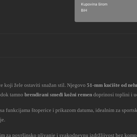
Kupovina širom
BiH
e koji žele ostaviti snažan stil. Njegovo
51‑mm kućište od neh
t, dok tamno
brendirani smeđi kožni remen
doprinosi toplini i 
 sa funkcijama štoperice i prikazom datuma, idealnim za sports
je
.
m za površinsko plivanje i svakodnevnu izdržljivost bez kompr