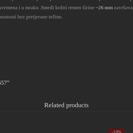
 vremena i u mraku
.
Smeđi kožni remen širine
~26 mm
završava 
usnosti bez pretjerane težine.
657”
Related products
-10%