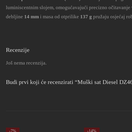
luminiscentnim slojem, omogućavajući precizno očitavanje
debljine
14 mm
i masa od otprilike
137 g
pružaju osjećaj rob
Recenzije
Još nema recenzija.
Budi prvi koji će recenzirati “Muški sat Diesel DZ4
-7%
-14%