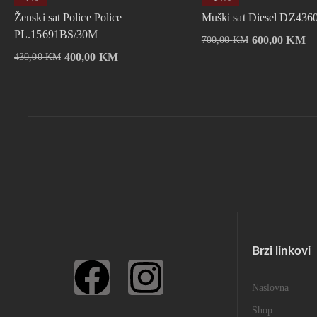
Ženski sat Police Police
Muški sat Diesel DZ436
PL.15691BS/30M
600,00
KM
700,00
KM
400,00
KM
430,00
KM
Brzi linkovi
Naslovna
Shop