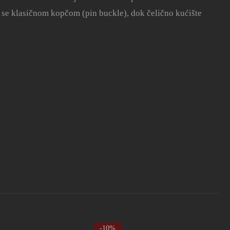
se klasičnom kopčom (pin buckle), dok čelično kućište
-10%