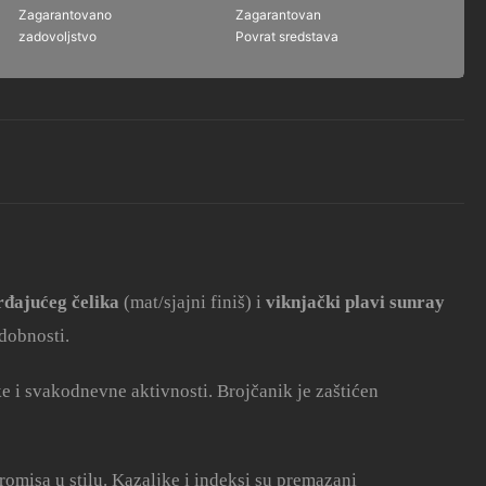
Zagarantovano
Zagarantovan
zadovoljstvo
Povrat sredstava
rđajućeg čelika
(mat/sjajni finiš) i
viknjački plavi sunray
udobnosti.
ke i svakodnevne aktivnosti
.
Brojčanik je zaštićen
omisa u stilu.
Kazaljke i indeksi su premazani