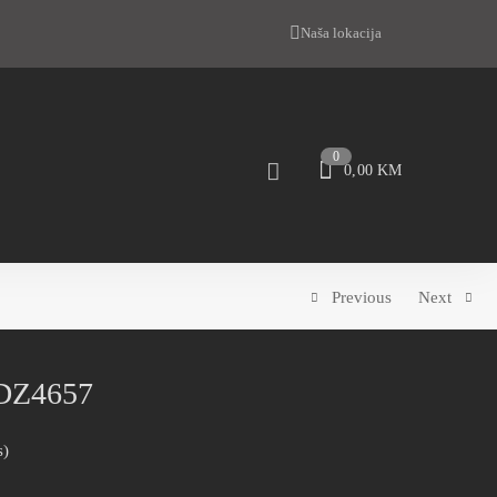
Naša lokacija
0
0,00
KM
Previous
Next
 DZ4657
s