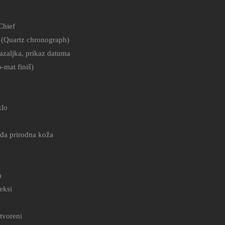
Chief
 (Quartz chronograph)
azaljka, prikaz datuma
-mat finiš)
klo
đa prirodna koža
m
eksi
tvoreni