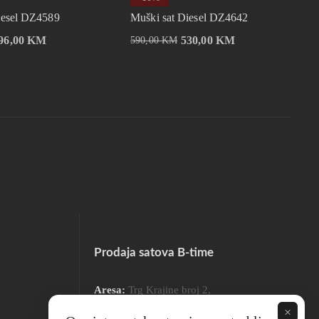
iesel DZ4589
Muški sat Diesel DZ4642
96,00
KM
530,00
KM
590,00
KM
Prodaja satova B-time
Aresa:
Trg Krajine broj 2,
78000 Banja Luka
×