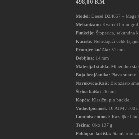
498,00
KM
Model:
Diesel DZ4657 – Mega 
Mehanizam:
Kvarcni hronograf
Funkcije:
Štoperica, sekundna k
Kućište:
Nehrđajući čelik (sjajno
Promjer kućišta:
51 mm
Debljina:
14 mm
Materijal stakla:
Mineralno sta
Boja brojčanika:
Plava sunray
Narukvica/Kaiš:
Bronzasto sme
Širina kaiša:
26 mm
Kopča:
Klasični pin buckle
Vodootpornost:
10 ATM / 100 
Luminiscentnost:
Kazaljke i ind
Težina:
Oko 137 g
Poklopac kućišta:
Standardni za