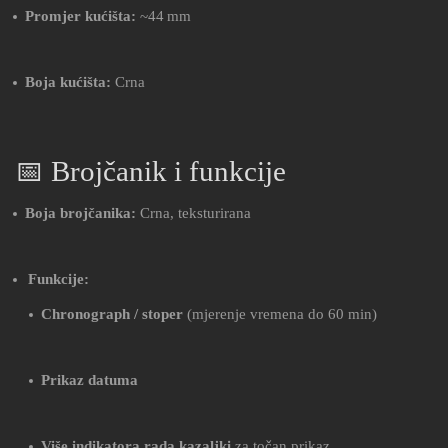
Promjer kućišta:
~44 mm
Boja kućišta:
Crna
📅 Brojčanik i funkcije
Boja brojčanika:
Crna, teksturirana
Funkcije:
Chronograph / stoper
(mjerenje vremena do 60 min)
Prikaz datuma
Više indikatora rada kazaljki
za točan prikaz