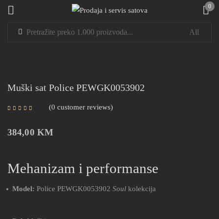
0
Sign in
Muški sat Police PEWGK0053902
0
customer reviews
Remember me
Lost password?
384,00
KM
LOG IN
Mehanizam i performanse
CREATE AN ACCOUNT
Model:
Police PEWGK0053902
Soul
kolekcija