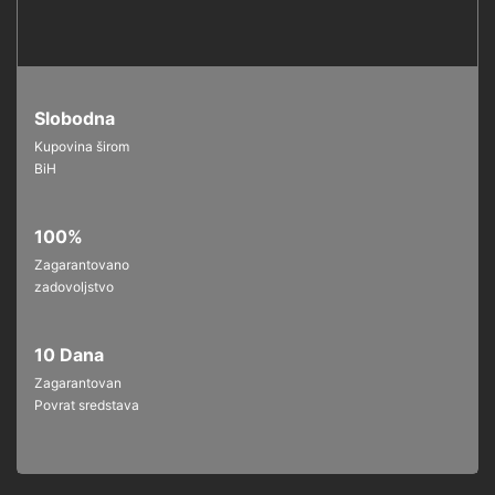
Slobodna
Kupovina širom
BiH
100%
Zagarantovano
zadovoljstvo
10 Dana
Zagarantovan
Povrat sredstava