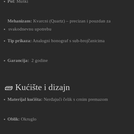
Pol:
Muški
Mehanizam:
Kvarcni (Quartz) – precizan i pouzdan za
svakodnevnu upotrebu
Tip prikaza:
Analogni honograf s sub‑brojčanicima
Garancija:
2 godine
🧱 Kućište i dizajn
Materijal kućišta:
Nerđajući čelik s crnim premazom
Oblik:
Okruglo