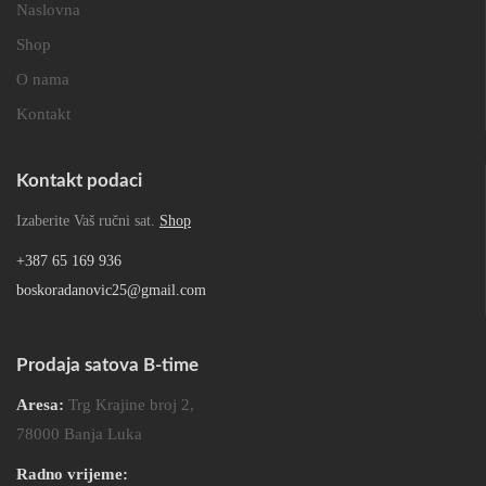
Naslovna
Shop
O nama
Kontakt
Kontakt podaci
Izaberite Vaš ručni sat.
Shop
+387 65 169 936
boskoradanovic25@gmail.com
Prodaja satova B-time
Aresa:
Trg Krajine broj 2,
78000 Banja Luka
Radno vrijeme: