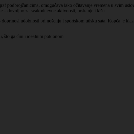
nograf podbrojčanicima, omogućava lako očitavanje vremena u svim uslo
 – dovoljno za svakodnevne aktivnosti, prskanje i kišu.
o doprinosi udobnosti pri nošenju i sportskom utisku sata. Kopča je klas
u, što ga čini i idealnim poklonom.