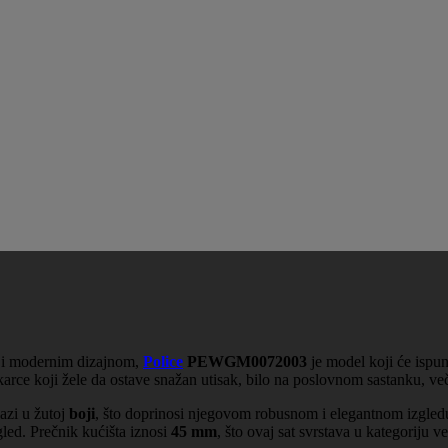
ću i modernim dizajnom,
Police
PEWGM0072003
je model koji će ispun
arce koji žele da ostave snažan utisak, bilo na poslovnom sastanku, več
azi u žutoj
boji
, što doprinosi njegovom robusnom i elegantnom izgle
gled. Prečnik kućišta iznosi
45 mm
, što ovaj sat svrstava u kategoriju v