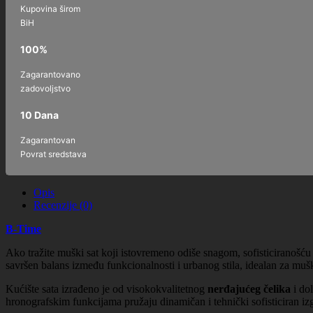
Kupovina širom
BiH
100%
Zagarantovano
zadovoljstvo
10 Dana
Zagarantovan
Povrat sredstava
Opis
Recenzije (0)
B-Time
Ako tražite muški sat koji istovremeno odiše snagom, sofisticiranoš
savršen balans između funkcionalnosti i urbanog stila, idealan za mušk
Kućište sata izrađeno je od visokokvalitetnog
nerđajućeg čelika
i dol
hronografskim funkcijama pružaju dinamičan i tehnički sofisticiran iz