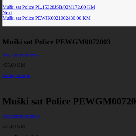
Muški sat Police PL.15328JSB/02M
172,00
KM
Next
Muški sat Police PEWJK0021002
430,00
KM
Muški sat Police PEWGM0072003
0
customer reviews
455,00
KM
Dodaj u korpu
Muški sat Police PEWGM00720
0
customer reviews
455,00
KM