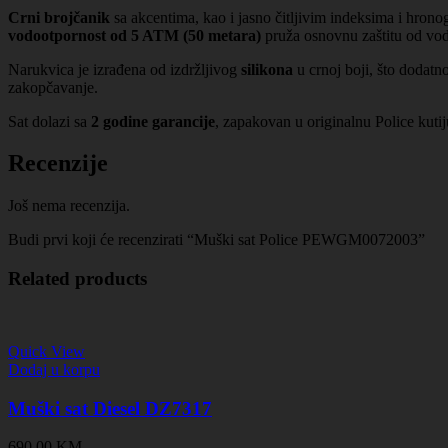
Crni brojčanik
sa akcentima, kao i jasno čitljivim indeksima i hro
vodootpornost od 5 ATM (50 metara)
pruža osnovnu zaštitu od vode
Narukvica je izrađena od izdržljivog
silikona
u crnoj boji, što dodatn
zakopčavanje.
Sat dolazi sa
2 godine garancije
, zapakovan u originalnu Police kutij
Recenzije
Još nema recenzija.
Budi prvi koji će recenzirati “Muški sat Police PEWGM0072003”
Related products
Quick View
Dodaj u korpu
Muški sat Diesel DZ7317
690,00
KM