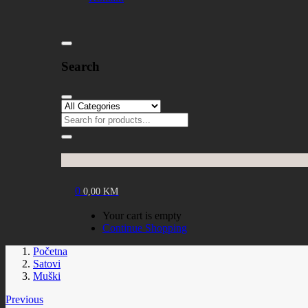
Search
0
0,00
KM
Your cart is empty
Continue Shopping
Početna
Satovi
Muški
Previous