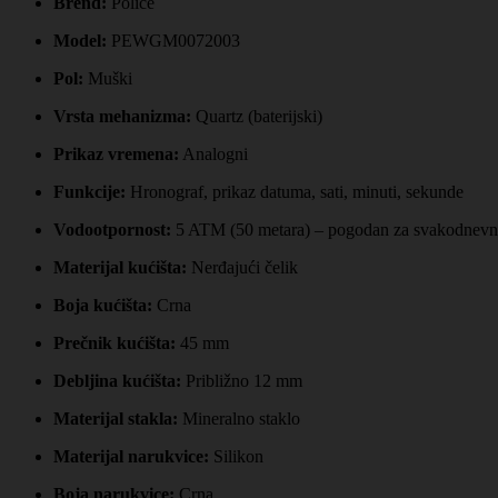
Brend:
Police
Model:
PEWGM0072003
Pol:
Muški
Vrsta mehanizma:
Quartz (baterijski)
Prikaz vremena:
Analogni
Funkcije:
Hronograf, prikaz datuma, sati, minuti, sekunde
Vodootpornost:
5 ATM (50 metara) – pogodan za svakodnevnu upo
Materijal kućišta:
Nerđajući čelik
Boja kućišta:
Crna
Prečnik kućišta:
45 mm
Debljina kućišta:
Približno 12 mm
Materijal stakla:
Mineralno staklo
Materijal narukvice:
Silikon
Boja narukvice:
Crna