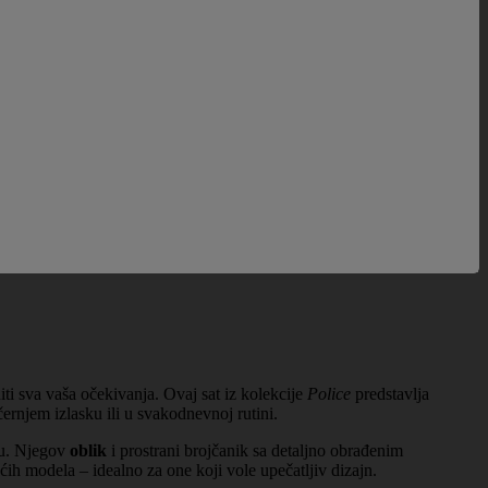
iti sva vaša očekivanja. Ovaj sat iz kolekcije
Police
predstavlja
ernjem izlasku ili u svakodnevnoj rutini.
du. Njegov
oblik
i prostrani brojčanik sa detaljno obrađenim
ećih modela – idealno za one koji vole upečatljiv dizajn.