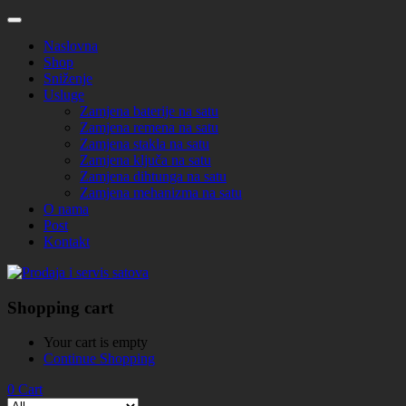
Naslovna
Shop
Sniženje
Usluge
Zamjena baterije na satu
Zamjena remena na satu
Zamjena stakla na satu
Zamjena ključa na satu
Zamjena dihtunga na satu
Zamjena mehanizma na satu
O nama
Post
Kontakt
Shopping cart
Your cart is empty
Continue Shopping
0
Cart