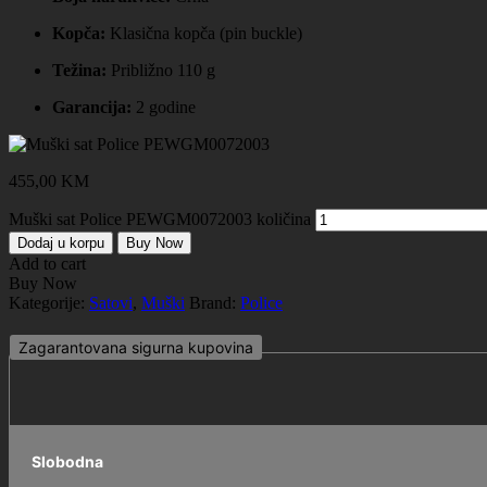
Kopča:
Klasična kopča (pin buckle)
Težina:
Približno 110 g
Garancija:
2 godine
455,00
KM
Muški sat Police PEWGM0072003 količina
Dodaj u korpu
Buy Now
Add to cart
Buy Now
Kategorije:
Satovi
,
Muški
Brand:
Police
Zagarantovana sigurna kupovina
Slobodna