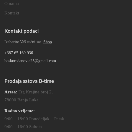
O nama
Kontakt
Kontakt podaci
Izaberite Vaš ručni sat.
Shop
+387 65 169 936
boskoradanovic25@gmail.com
Prodaja satova B-time
Aresa:
Trg Krajine broj 2,
78000 Banja Luka
Radno vrijeme:
9:00 – 18:00 Ponedeljak – Petak
9:00 – 16:00 Subota