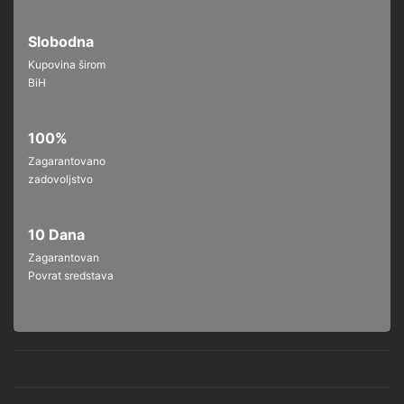
Slobodna
Kupovina širom
BiH
100%
Zagarantovano
zadovoljstvo
10 Dana
Zagarantovan
Povrat sredstava