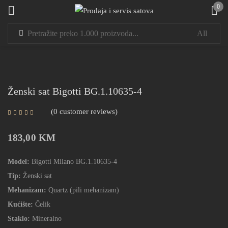
0
Sign in
Ženski sat Bigotti BG.1.10635-4
0
customer reviews
Remember me
Lost password?
183,00
KM
LOG IN
Model:
Bigotti Milano BG.1.10635‑4
Tip:
Ženski sat
CREATE AN ACCOUNT
Mehanizam:
Quartz (pili mehanizam)
Kućište:
Čelik
Staklo:
Mineralno