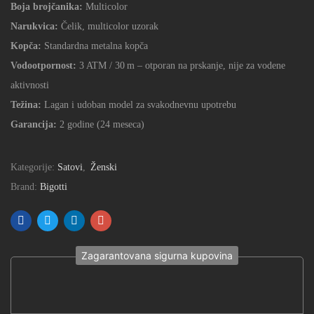
Boja brojčanika:
Multicolor
Narukvica:
Čelik, multicolor uzorak
Kopča:
Standardna metalna kopča
Vodootpornost:
3 ATM / 30 m – otporan na prskanje, nije za vodene
aktivnosti
Težina:
Lagan i udoban model za svakodnevnu upotrebu
Garancija:
2 godine (24 meseca)
Kategorije:
Satovi
,
Ženski
Brand:
Bigotti
Zagarantovana sigurna kupovina