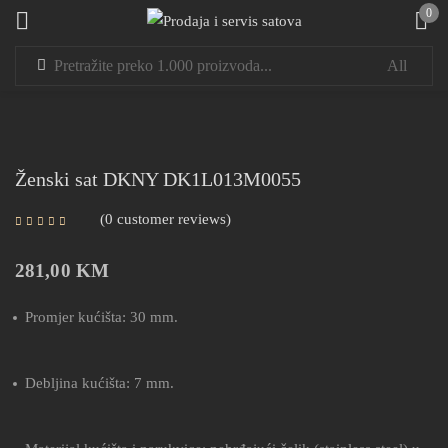
0
Sign in
Ženski sat DKNY DK1L013M0055
0
customer reviews
Remember me
Lost password?
281,00
KM
LOG IN
Promjer kućišta: 30 mm.
CREATE AN ACCOUNT
Debljina kućišta: 7 mm.