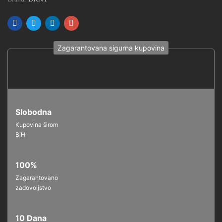
Zagarantovana sigurna kupovina
Slobodna
Kupovina širom
BiH
100%
Zagarantovano
zadovoljstvo
10 Dana