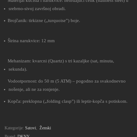
Materijal kućišta i narukvice: nehrđajući čelik (stainless steel) u
srebrno-sivoj završnoj obradi.
Brojčanik: tirkizne („turquoise”) boje.
Širina narukvice: 12 mm
Mehanizam: kvarcni (Quartz) s tri kazaljke (sat, minuta,
sekunda).
Vodootpornost: do 50 m (5 ATM) – pogodno za svakodnevno
nošenje, ali ne za ronjenje.
Kopča: preklopna („folding clasp”) ili leptir-kopča s potiskom.
Kategorije:
Satovi
,
Ženski
Brand:
DKNY