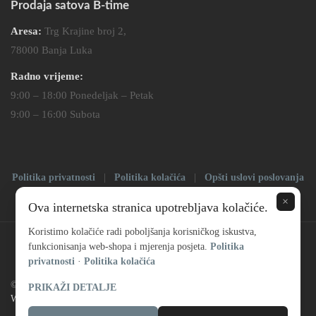
Prodaja satova B-time
Aresa:
Trg Krajine broj 2,
78000 Banja Luka
Radno vrijeme:
9:00 – 18:00 Ponedeljak – Petak
9:00 – 16:00 Subota
Politika privatnosti
|
Politika kolačića
|
Opšti uslovi poslovanja
|
Impressum
×
Ova internetska stranica upotrebljava kolačiće.
Koristimo kolačiće radi poboljšanja korisničkog iskustva,
funkcionisanja web-shopa i mjerenja posjeta.
Politika
privatnosti
·
Politika kolačića
© Copyright 2025 |
Prodaja satova
| All Rights Reserved | Powered by
PRIKAŽI DETALJE
Web dizajn – S