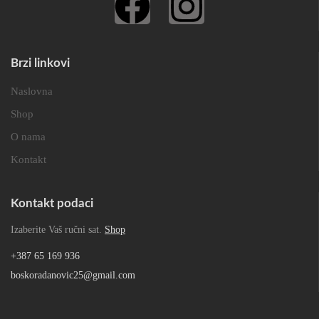
Brzi linkovi
Naslovna
Shop
O nama
Kontakt
Kontakt podaci
Izaberite Vaš ručni sat.
Shop
+387 65 169 936
boskoradanovic25@gmail.com