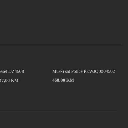
iesel DZ4668
Muški sat Police PEWJQ0004502
468,00
KM
47,00
KM