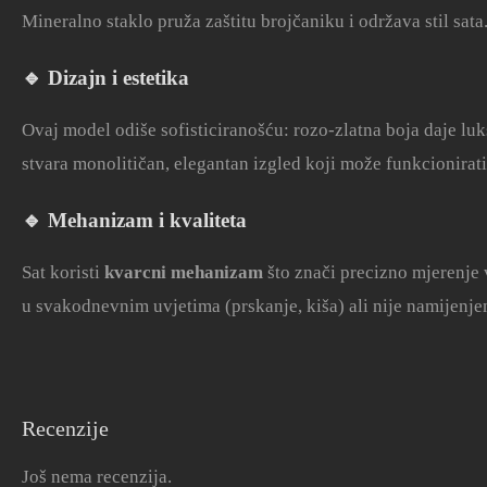
Mineralno staklo pruža zaštitu brojčaniku i održava stil sata
🔹 Dizajn i estetika
Ovaj model odiše sofisticiranošću: rozo-zlatna boja daje lu
stvara monolitičan, elegantan izgled koji može funkcionirati
🔹 Mehanizam i kvaliteta
Sat koristi
kvarcni mehanizam
što znači precizno mjerenje
u svakodnevnim uvjetima (prskanje, kiša) ali nije namijenjena
Recenzije
Još nema recenzija.