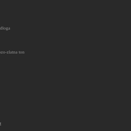
odloga
ozo-zlatna ton
M