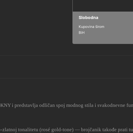
Slobodna
Kupovina širom
BiH
KNY i predstavlja odličan spoj modnog stila i svakodnevne fun
o-zlatnoj tonalitetu (rosé gold-tone) — brojčanik takođe prati