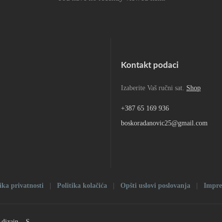
Kontakt podaci
Izaberite Vaš ručni sat.
Shop
+387 65 169 936
boskoradanovic25@gmail.com
ika privatnosti
|
Politika kolačića
|
Opšti uslovi poslovanja
|
Impr
dizajn – S