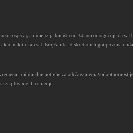
.
ksuzni osjećaj, a dimenzija kućišta od 34 mm omogućuje da sat b
 i kao nakit i kao sat. Brojčanik s diskretnim logotipovima doda
 vremena i minimalne potrebe za održavanjem. Vodootpornost 
 za plivanje ili ronjenje.