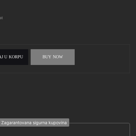
at
J U KORPU
BUY NOW
Zagarantovana sigurna kupovina