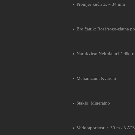
Promjer kućišta: ~ 34 mm
Brojčanik: Rosé/rozo-zlatna p
Narukvica: Nehrđajući čelik, r
Mehanizam: Kvarcni
Staklo: Mineralno
Vodootpornost: ~ 30 m / 3 AT