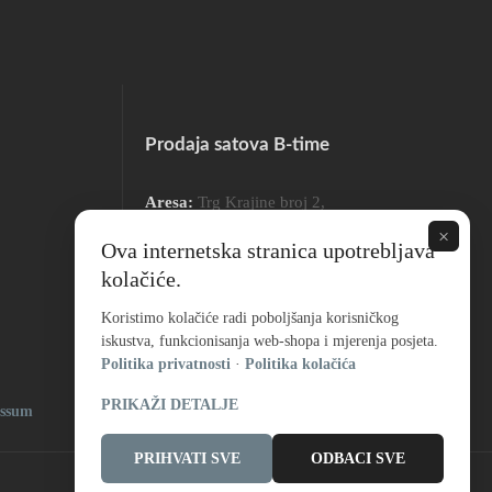
Prodaja satova B-time
Aresa:
Trg Krajine broj 2,
78000 Banja Luka
×
Ova internetska stranica upotrebljava
kolačiće.
Radno vrijeme:
9:00 – 18:00 Ponedeljak – Petak
Koristimo kolačiće radi poboljšanja korisničkog
9:00 – 16:00 Subota
iskustva, funkcionisanja web-shopa i mjerenja posjeta.
Politika privatnosti
·
Politika kolačića
PRIKAŽI DETALJE
essum
PRIHVATI SVE
ODBACI SVE