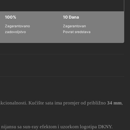
100%
10 Dana
Zagarantovano
Zagarantovan
zadovoljstvo
Povrat sredstava
kcionalnosti. Kućište sata ima promjer od približno
34 mm
,
 tu nijansu sa sun-ray efektom i uzorkom logotipa DKNY.