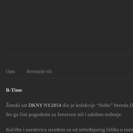
Opis
Recenzije (0)
B-Time
Ženski sat
DKNY
NY2854
dio je kolekcije “SoHo” brenda D
što ga čini pogodnim za ženstven stil i udobno nošenje.
Kućište i narukvica izrađeni su od nehrđajućeg čelika u roz