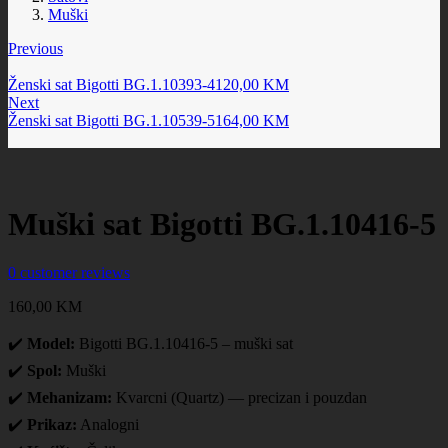
Muški
Previous
Ženski sat Bigotti BG.1.10393-4
120,00
KM
Next
Ženski sat Bigotti BG.1.10539-5
164,00
KM
Muški sat Bigotti BG.1.10416-5
0
customer reviews
160,00
KM
✔️
Model:
Bigotti BG.1.10416-5 – muški sat
✔️
Spol:
Muški
✔️
Mehanizam:
Kvarcni (Quartz) — precizan i pouzdan
✔️
Prikaz:
Analogni