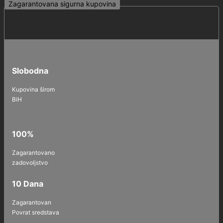
Zagarantovana sigurna kupovina
Slobodna
Kupovina širom
BiH
100%
Zagarantovano
zadovoljstvo
10 Dana
Zagarantovan
Povrat sredstava