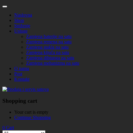
Naslovna
Shop
Sniženje
Usluge
Zamjena baterije na satu
Zamjena remena na satu
Zamjena stakla na satu
Zamjena ključa na satu
Zamjena dihtunga na satu
Zamjena mehanizma na satu
O nama
Post
Kontakt
Shopping cart
Your cart is empty
Continue Shopping
0
Cart