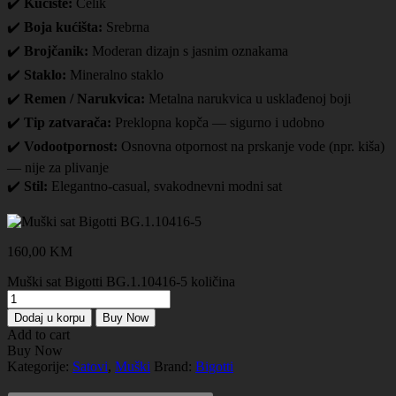
✔️
Kućište:
Čelik
✔️
Boja kućišta:
Srebrna
✔️
Brojčanik:
Moderan dizajn s jasnim oznakama
✔️
Staklo:
Mineralno staklo
✔️
Remen / Narukvica:
Metalna narukvica u usklađenoj boji
✔️
Tip zatvarača:
Preklopna kopča — sigurno i udobno
✔️
Vodootpornost:
Osnovna otpornost na prskanje vode (npr. kiša)
— nije za plivanje
✔️
Stil:
Elegantno-casual, svakodnevni modni sat
160,00
KM
Muški sat Bigotti BG.1.10416-5 količina
Dodaj u korpu
Buy Now
Add to cart
Buy Now
Kategorije:
Satovi
,
Muški
Brand:
Bigotti