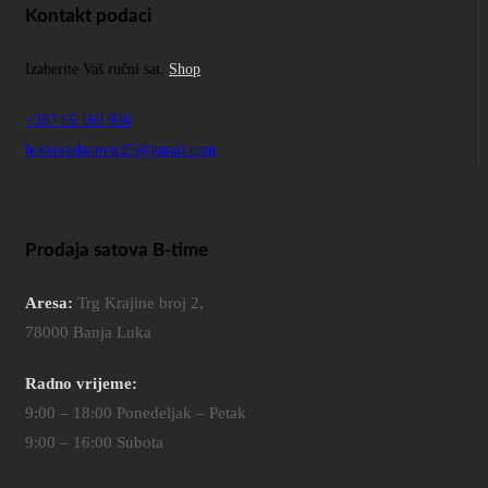
Kontakt podaci
Izaberite Vaš ručni sat.
Shop
+387 65 169 936
boskoradanovic25@gmail.com
Prodaja satova B-time
Aresa:
Trg Krajine broj 2,
78000 Banja Luka
Radno vrijeme:
9:00 – 18:00 Ponedeljak – Petak
9:00 – 16:00 Subota