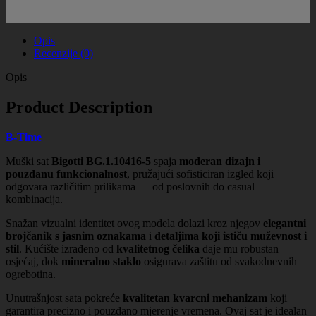
Opis
Recenzije (0)
Opis
Product Description
B-Time
Muški sat
Bigotti BG.1.10416-5
spaja
moderan dizajn i
pouzdanu funkcionalnost
, pružajući sofisticiran izgled koji
odgovara različitim prilikama — od poslovnih do casual
kombinacija.
Snažan vizualni identitet ovog modela dolazi kroz njegov
elegantni
brojčanik s jasnim oznakama
i
detaljima koji ističu muževnost i
stil
. Kućište izrađeno od
kvalitetnog čelika
daje mu robustan
osjećaj, dok
mineralno staklo
osigurava zaštitu od svakodnevnih
ogrebotina.
Unutrašnjost sata pokreće
kvalitetan kvarcni mehanizam
koji
garantira precizno i pouzdano mjerenje vremena. Ovaj sat je idealan