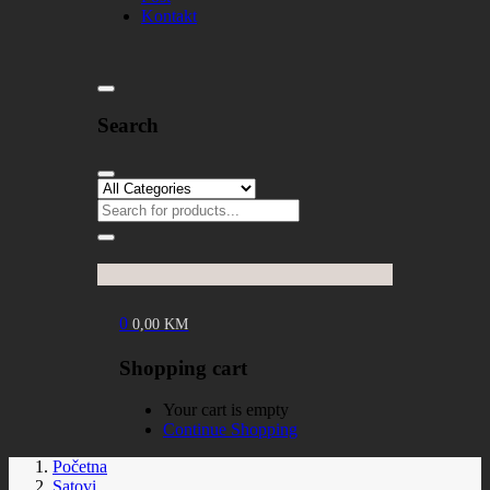
Kontakt
Search
0
0,00
KM
Shopping cart
Your cart is empty
Continue Shopping
Početna
Satovi