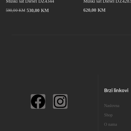
Muški sat Diesel DZ4344
Muški sat Diesel DZ428
620,00
KM
530,00
KM
590,00
KM
Brzi linkovi
Naslovna
Shop
O nama