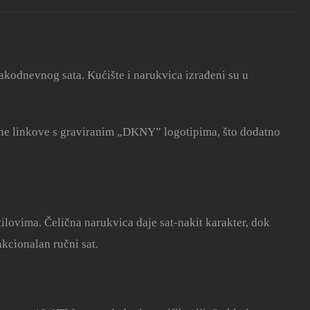
kodnevnog sata. Kućište i narukvica izrađeni su u
alne linkove s graviranim „DKNY” logotipima, što dodatno
lovima. Čelična narukvica daje sat-nakit karakter, dok
kcionalan ručni sat.