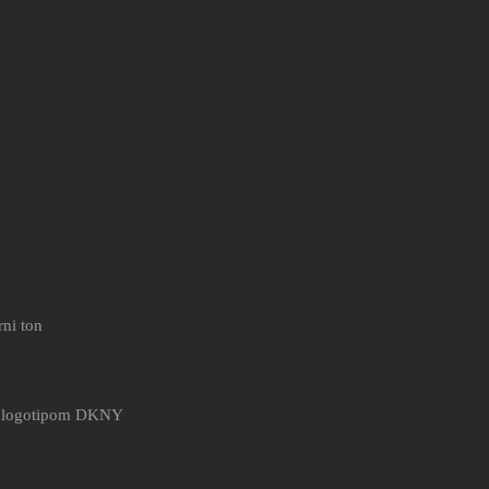
rni ton
 s logotipom DKNY