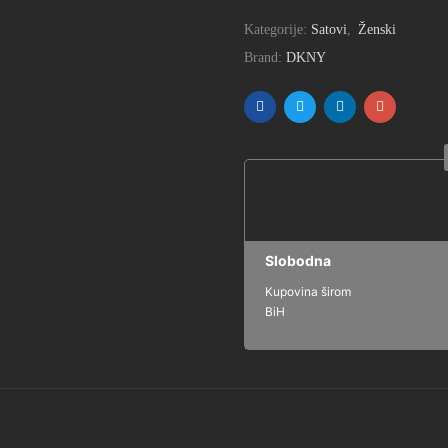
Kategorije:
Satovi
,
Ženski
Brand:
DKNY
Slobodna
Kupovina širom
BiH