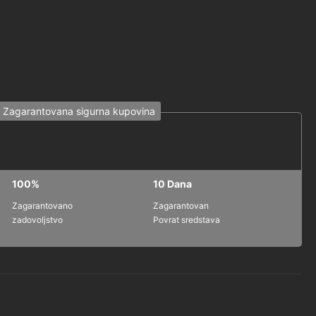
Zagarantovana sigurna kupovina
100%
10 Dana
Zagarantovano
Zagarantovan
zadovoljstvo
Povrat sredstava