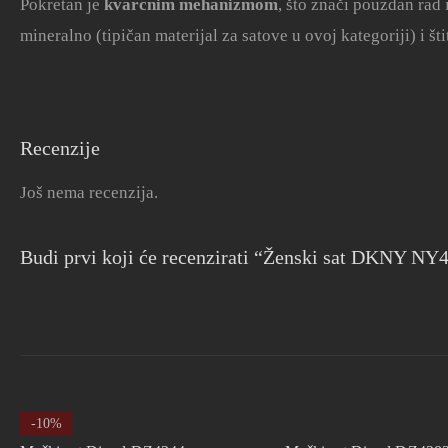
Pokretan je
kvarcnim mehanizmom
, što znači pouzdan ra
mineralno (tipičan materijal za satove u ovoj kategoriji) i š
Recenzije
Još nema recenzija.
Budi prvi koji će recenzirati “Ženski sat DKNY NY
-10%