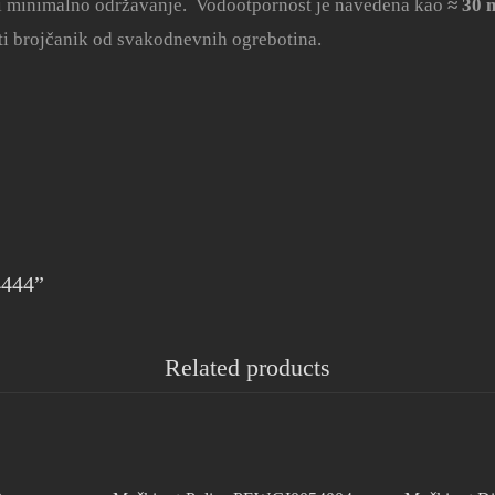
d i minimalno održavanje. Vodootpornost je navedena kao
≈ 30 
titi brojčanik od svakodnevnih ogrebotina.
4444”
Related products