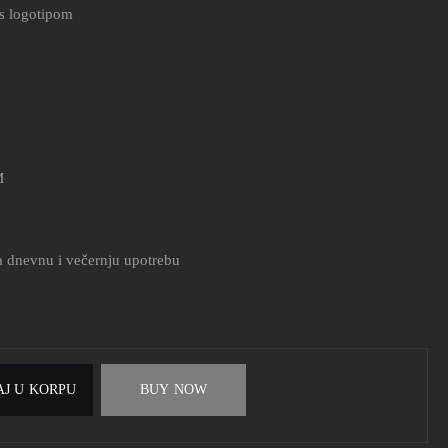
 s logotipom
M
za dnevnu i večernju upotrebu
J U KORPU
BUY NOW