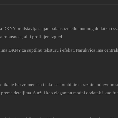
da DKNY predstavlja sjajan balans između modnog dodatka i sva
a robusnost, ali i profinjen izgled.
tipima DKNY za suptilnu teksturu i efekat. Narukvica ima centr
ika je bezvremenska i lako se kombinira s raznim odjevnim sti
prema detaljima. Služi i kao elegantan modni dodatak i kao fun