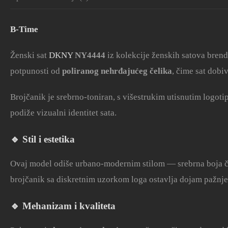
B-Time
Ženski sat
DKNY
NY4444
iz kolekcije ženskih satova bren
potpunosti od
poliranog nehrđajućeg čelika
, čime sat dobiv
Brojčanik je srebrno-toniran, s višestrukim utisnutim logo
podiže vizualni identitet sata.
🔹 Stil i estetika
Ovaj model odiše urbano-modernim stilom — srebrna boja čel
brojčanik sa diskretnim uzorkom loga ostavlja dojam pažnje 
🔹 Mehanizam i kvaliteta