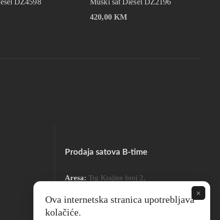
iesel DZ4598
Muški sat Diesel DZ2196
420,00
KM
Prodaja satova B-time
Aresa:
Trg Krajine broj 2,
78000 Banja Luka
×
Ova internetska stranica upotrebljava
kolačiće.
Radno vrijeme: