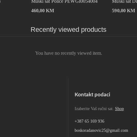
3
Muški sat Police PEWGI0054004
Muški sat D
460,00
KM
590,00
KM
Recently viewed products
You have no recently viewed item.
Kontakt podaci
Izaberite Vaš ručni sat.
Shop
+387 65 169 936
boskoradanovic25@gmail.com