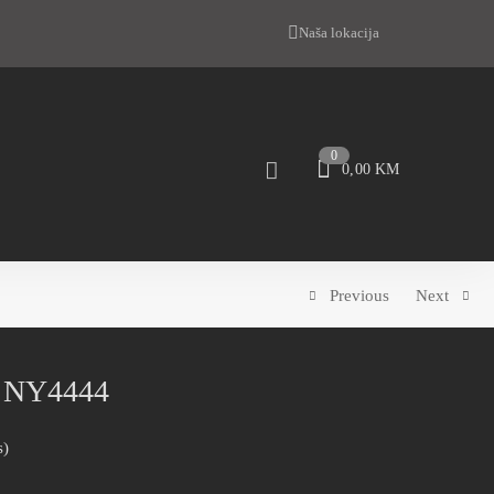
Naša lokacija
0
0,00
KM
Previous
Next
Y NY4444
s