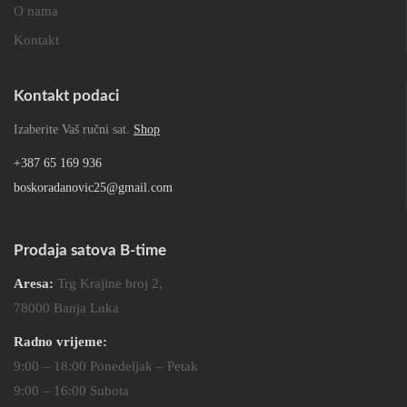
O nama
Kontakt
Kontakt podaci
Izaberite Vaš ručni sat.
Shop
+387 65 169 936
boskoradanovic25@gmail.com
Prodaja satova B-time
Aresa:
Trg Krajine broj 2,
78000 Banja Luka
Radno vrijeme:
9:00 – 18:00 Ponedeljak – Petak
9:00 – 16:00 Subota