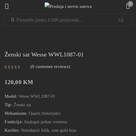
0
Sign in
Ženski sat Wesse WWL1087-01
0
customer reviews
Remember me
Lost password?
120,00
KM
LOG IN
Model:
Wesse WWL1087‑01
Tip:
Ženski sat
CREATE AN ACCOUNT
Mehanizam:
Quartz (baterijski)
Funkcija:
Analogni prikaz vremena
Kućište:
Nehrđajući čelik, rose-gold boja