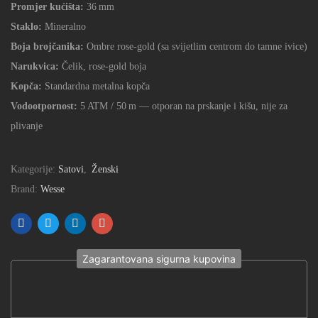
Promjer kućišta:
36 mm
Staklo:
Mineralno
Boja brojčanika:
Ombre rose-gold (sa svijetlim centrom do tamne ivice)
Narukvica:
Čelik, rose-gold boja
Kopča:
Standardna metalna kopča
Vodootpornost:
5 ATM / 50 m — otporan na prskanje i kišu, nije za
plivanje
Kategorije:
Satovi
,
Ženski
Brand:
Wesse
Zagarantovana sigurna kupovina