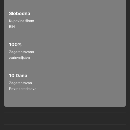
Slobodna
Kupovina širom
BiH
100%
Zagarantovano
zadovoljstvo
10 Dana
Zagarantovan
Povrat sredstava